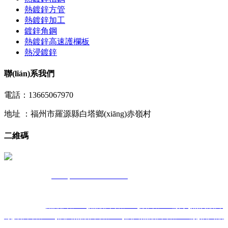
熱鍍鋅方管
熱鍍鋅加工
鍍鋅角鋼
熱鍍鋅高速護欄板
熱浸鍍鋅
聯(lián)系我們
電話：13665067970
地址 ：福州市羅源縣白塔鄉(xiāng)赤嶺村
二維碼
官網(wǎng)：
m.importcar-ehime.com
備案號：
閩ICP備17022250
號-1
技術(shù)支持：
熱門搜索：
熱鍍鋅加工
,
熱鍍鋅管加工
,
鍍鋅加工廠家
,
熱浸鍍鋅
廠
,
鍍鋅管加工
,
福州熱鍍鋅管加工
,
福州熱鍍鋅管加工廠
,
福州鍍
鋅管加工
,
福州鍍鋅管加工廠