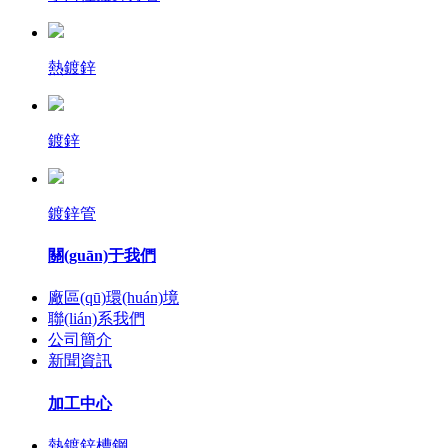
熱鍍鋅
鍍鋅
鍍鋅管
關(guān)于我們
廠區(qū)環(huán)境
聯(lián)系我們
公司簡介
新聞資訊
加工中心
熱鍍鋅槽鋼