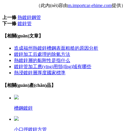
（此內(nèi)容由
m.importcar-ehime.com
提供）
上一條
熱鍍鋅鋼管
下一條
鍍鋅管
【相關(guān)文章】
造成福州熱鍍鋅槽鋼表面粗糙的原因分析
鍍鋅加工后處理的除氫方法
熱鍍鋅層的黏附性是指什么
鍍鋅管加工應(yīng)用領(lǐng)域有哪些
熱浸鍍鋅層厚度國家標準
【相關(guān)產(chǎn)品】
槽鋼鍍鋅
小口徑鍍鋅方管