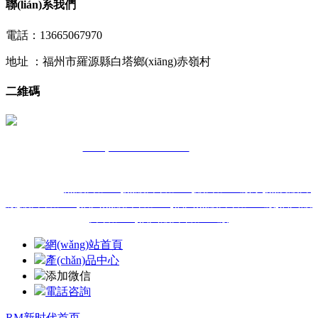
聯(lián)系我們
電話：13665067970
地址 ：福州市羅源縣白塔鄉(xiāng)赤嶺村
二維碼
官網(wǎng)：
m.importcar-ehime.com
備案號(hào)：
閩ICP備
17022250號(hào)-1
技術(shù)支持：
熱門搜索：
熱鍍鋅加工
,
熱鍍鋅管加工
,
鍍鋅加工廠家
,
熱浸鍍鋅
廠
,
鍍鋅管加工
,
福州熱鍍鋅管加工
,
福州熱鍍鋅管加工廠
,
福州鍍
鋅管加工
,
福州鍍鋅管加工廠
網(wǎng)站首頁
產(chǎn)品中心
添加微信
電話咨詢
RM新时代首页