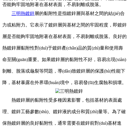
否能夠牢固地附著在基材表面，不易剝離或脫落。
三明熱鍍鋅
層的黏附性是指鍍鋅層與基材之間的結(jié)合
力或粘附力。它表示了鍍鋅層與基材之間的牢固程度，即鍍鋅
層是否能夠牢固地附著在基材表面，不易剝離或脫落。良好的
熱鍍鋅層黏附性對(duì)于鍍鋅產(chǎn)品的質(zhì)量和使用壽
命至關(guān)重要。如果鍍鋅層的黏附性不好，容易出現(xiàn)
剝離、脫落或龜裂等問題，導(dǎo)致鍍鋅層的保護(hù)性能下
降，基材暴露在外界環(huán)境中，容易發(fā)生腐蝕和損壞。
熱鍍鋅層的黏附性受多種因素影響，包括基材的表面處
理、鍍鋅工藝參數(shù)、鍍鋅液的成分和質(zhì)量等。為了確
保熱鍍鋅層的良好黏附性，通常需要在鍍鋅前對(duì)基材進