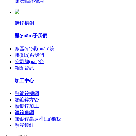
熱浸鍍鋅槽鋼
鍍鋅槽鋼
關(guān)于我們
廠區(qū)環(huán)境
聯(lián)系我們
公司簡(jiǎn)介
新聞資訊
加工中心
熱鍍鋅槽鋼
熱鍍鋅方管
熱鍍鋅加工
鍍鋅角鋼
熱鍍鋅高速護(hù)欄板
熱浸鍍鋅