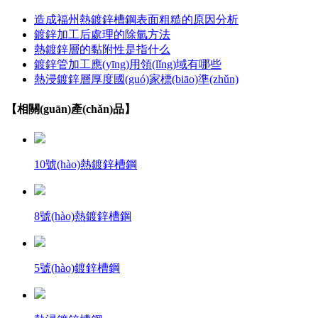
造成福州熱鍍鋅槽鋼表面粗糙的原因分析
鍍鋅加工后處理的除氫方法
熱鍍鋅層的黏附性是指什么
鍍鋅管加工應(yīng)用領(lǐng)域有哪些
熱浸鍍鋅層厚度國(guó)家標(biāo)準(zhǔn)
【相關(guān)產(chǎn)品】
10號(hào)熱鍍鋅槽鋼
8號(hào)熱鍍鋅槽鋼
5號(hào)鍍鋅槽鋼