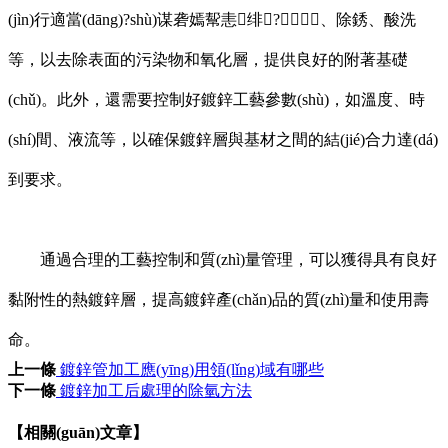
(jìn)行適當(dāng)?shù)谋砻嫣幚恚绯?、除銹、酸洗
等，以去除表面的污染物和氧化層，提供良好的附著基礎
(chǔ)。此外，還需要控制好鍍鋅工藝參數(shù)，如溫度、時
(shí)間、液流等，以確保鍍鋅層與基材之間的結(jié)合力達(dá)
到要求。
通過合理的工藝控制和質(zhì)量管理，可以獲得具有良好
黏附性的熱鍍鋅層，提高鍍鋅產(chǎn)品的質(zhì)量和使用壽
命。
上一條
鍍鋅管加工應(yīng)用領(lǐng)域有哪些
下一條
鍍鋅加工后處理的除氫方法
【相關(guān)文章】