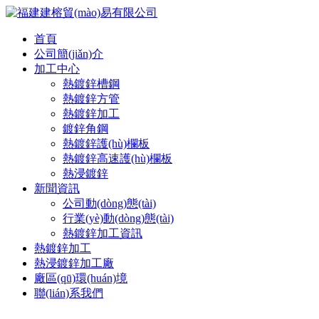
首頁
公司簡(jiǎn)介
加工中心
熱鍍鋅槽鋼
熱鍍鋅方管
熱鍍鋅加工
鍍鋅角鋼
熱鍍鋅護(hù)欄板
熱鍍鋅高速護(hù)欄板
熱浸鍍鋅
新聞資訊
公司動(dòng)態(tài)
行業(yè)動(dòng)態(tài)
熱鍍鋅加工資訊
熱鍍鋅加工
熱浸鍍鋅加工廠
廠區(qū)環(huán)境
聯(lián)系我們