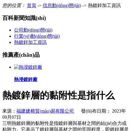
您的位置：
首頁
->
信息動(dòng)態(tài)
->
熱鍍鋅加工資訊
百科新聞知識(shí)
公司動(dòng)態(tài)
行業(yè)動(dòng)態(tài)
熱鍍鋅加工資訊
推薦產(chǎn)品
熱浸鍍鋅廠
熱鍍鋅層的黏附性是指什么
來源：
福建建榕貿(mào)易有限公司
發(fā)布日期： 2023年
09月07日
三明熱鍍鋅層的黏附性是指鍍鋅層與基材之間的結(jié)合力或
粘附力。它表示了鍍鋅層與基材之間的牢固程度，即鍍鋅層是